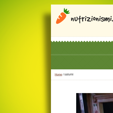
salumi
Home
/