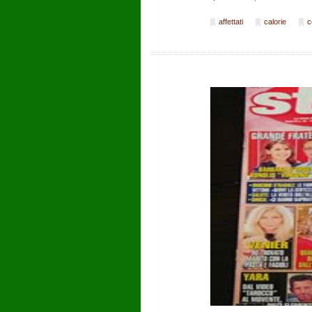
affettati
calorie
c