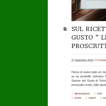
SUL RICET
GUSTO ” L
PROSCIUT
27 Settembre 2016
/
0 Comme
Felice di avere dato un mi
su un prodotto culinario
Salone del Gusto di Torino.
prosciutto crudo, tutte st
alimentazione
chef
ricette
salumi
sa