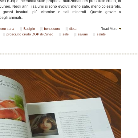
co (CN) e incentrata sulle proprietà nutrizionali del prosciutto crudo, in
Cuneo. Negli anni i salumi si sono evoluti: meno sale, meno colesterolo,
 grassi insaturi, più vitamine e sali minerali. Questo grazie a
 degli animali…
ione sana
Basiglio
benessere
dieta
Read More
prosciutto crudo DOP di Cuneo
sale
salumi
salute