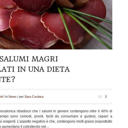
 SALUMI MAGRI
TI IN UNA DIETA
TE?
ti
/
in
News
/
per
Sara Cordara
3
pocalorica ribadisco che i salumi in genere contengono oltre il 40% di
tempo sono comodi, pronti, facili da consumare e gustosi, capaci a
iù esigenti. L’aspetto negativo è che, contengono molti grassi (soprattutto
so aumentano il colesterolo nel…