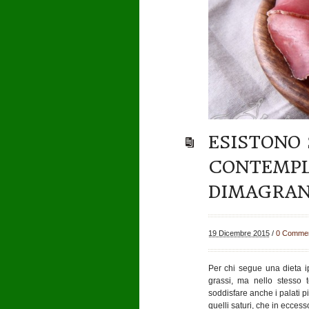
ESISTONO
CONTEMPLA
DIMAGRAN
19 Dicembre 2015
/
0 Commen
Per chi segue una dieta i
grassi, ma nello stesso 
soddisfare anche i palati p
quelli saturi, che in ecces