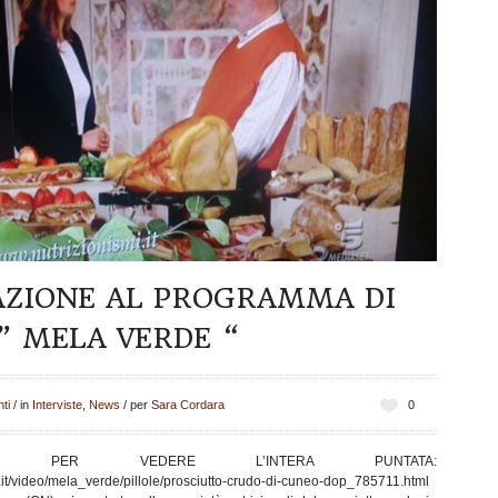
AZIONE AL PROGRAMMA DI
” MELA VERDE “
ti
/
in
Interviste
,
News
/
per
Sara Cordara
0
I PER VEDERE L’INTERA PUNTATA:
.it/video/mela_verde/pillole/prosciutto-crudo-di-cuneo-dop_785711.html