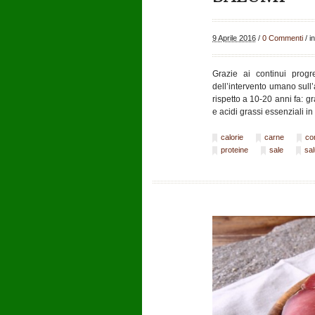
9 Aprile 2016
/
0 Commenti
/
i
Grazie ai continui progr
dell’intervento umano sull
rispetto a 10-20 anni fa: gr
e acidi grassi essenziali 
calorie
carne
co
proteine
sale
sa