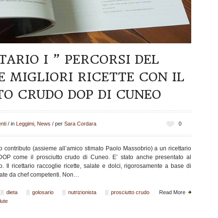
TARIO I ” PERCORSI DEL
E MIGLIORI RICETTE CON IL
TO CRUDO DOP DI CUNEO
nti
/
in
Leggimi
,
News
/
per
Sara Cordara
0
o contributo (assieme all’amico stimato Paolo Massobrio) a un ricettario
 DOP come il prosciutto crudo di Cuneo. E’ stato anche presentato al
 Il ricettario raccoglie ricette, salate e dolci, rigorosamente a base di
udiate da chef competenti. Non…
dieta
golosario
nutrizionista
prosciutto crudo
Read More
lute