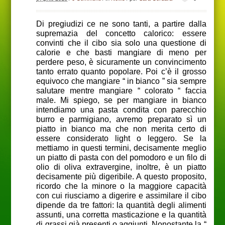
Di pregiudizi ce ne sono tanti, a partire dalla
supremazia del concetto calorico: essere
convinti che il cibo sia solo una questione di
calorie e che basti mangiare di meno per
perdere peso, è sicuramente un convincimento
tanto errato quanto popolare. Poi c’è il grosso
equivoco che mangiare “ in bianco ” sia sempre
salutare mentre mangiare “ colorato “ faccia
male. Mi spiego, se per mangiare in bianco
intendiamo una pasta condita con parecchio
burro e parmigiano, avremo preparato sì un
piatto in bianco ma che non merita certo di
essere considerato light o leggero. Se la
mettiamo in questi termini, decisamente meglio
un piatto di pasta con del pomodoro e un filo di
olio di oliva extravergine, inoltre, è un piatto
decisamente più digeribile. A questo proposito,
ricordo che la minore o la maggiore capacità
con cui riusciamo a digerire e assimilare il cibo
dipende da tre fattori: la quantità degli alimenti
assunti, una corretta masticazione e la quantità
di grassi già presenti o aggiunti. Nonostante la “