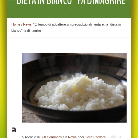
“DIETA IN BIANCO” FA DIMAGRIRE
Home
/
News
/
E’ tempo di abbattere un pregiudizio alimentare: la “dieta in
bianco” fa dimagrire
5 Aprile 2018
/
0 Commenti
/
in
News
/
per
Sara Cordara
0