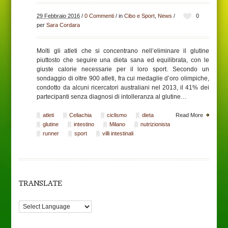
29 Febbraio 2016
/
0 Commenti
/
in
Cibo e Sport
,
News
/
0
per
Sara Cordara
Molti gli atleti che si concentrano nell’eliminare il glutine
piuttosto che seguire una dieta sana ed equilibrata, con le
giuste calorie necessarie per il loro sport. Secondo un
sondaggio di oltre 900 atleti, fra cui medaglie d’oro olimpiche,
condotto da alcuni ricercatori australiani nel 2013, il 41% dei
partecipanti senza diagnosi di intolleranza al glutine…
atleti
Celiachia
ciclismo
dieta
Read More
glutine
intestino
Milano
nutrizionista
runner
sport
villi intestinali
TRANSLATE